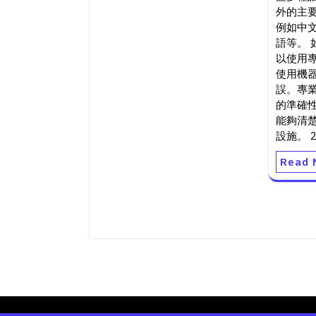
外的主
例如中
語等。 
以使用
使用機
誤。專
的準確
能夠清
設施。 2
Read 