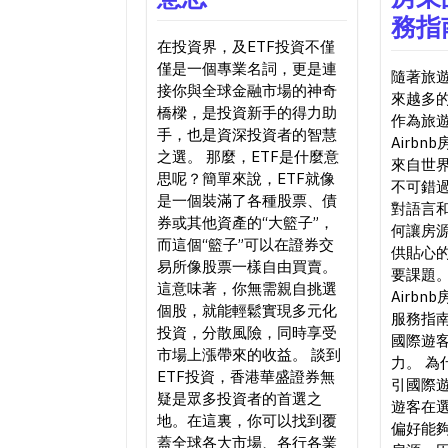
務指
在投資界，及ETF投資不僅
僅是一個專業名詞，更是連
隨著旅
接你與全球金融市場的神奇
來越多
橋樑，是投資新手的得力助
作為旅
手，也是資深投資者的智慧
Airb
之選。 那麼，ETF是什麼意
來自世
思呢？簡單來說，ETF就像
不可錯
是一個裝滿了各種股票、債
對語言
券或其他資產的“大籃子”，
何讓房
而這個“籃子”可以在證券交
供貼心
易所像股票一樣自由買賣。
要課題
這意味著，你無需親自挑選
Airb
個股，就能輕鬆實現多元化
服務指
投資，分散風險，同時享受
國際遊
市場上漲帶來的收益。 談到
力。 為
ETF投資，香港華盛證券無
引國際遊
疑是眾多投資者的首選之
遊客在
地。在這裏，你可以找到覆
偏好能
蓋全球各大市場、各行各業