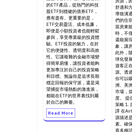
房源，
的ETF產品，從熱門的科技
舒適和
股ETF到穩健的債券ETF，
導致溝
應有盡有。更重要的是，
們的住
ETF交易靈活、成本低廉，
當房東
即便是小額投資者也能輕鬆
時，不
參與，享受專業級的投資體
還能展
驗。ETF投資的魅力，在於
象，讓
它的便捷性、透明度和高效
此外，隨
性。它讓複雜的金融市場變
球化發
得簡單易懂，讓投資者能夠
遊客正
更加專注於自己的投資策略
源。透
和目標。無論你是追求長期
你可以
穩定回報的保守派，還是渴
洲、美
望捕捉市場熱點的激進派，
市場，
都能在ETF的世界裏找到屬
度。 提
於自己的舞臺。
策略 1
譯 在A
Read More
源描述
素。確
蓋多種