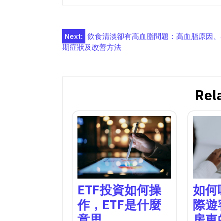
Post
Next:
飲食清淡卻有高血脂問題：高血脂原因、
期症狀及改善方法
navigation
Rel
ETF投資如何操
如何
作，ETF是什麼
際遊客
意思
房東