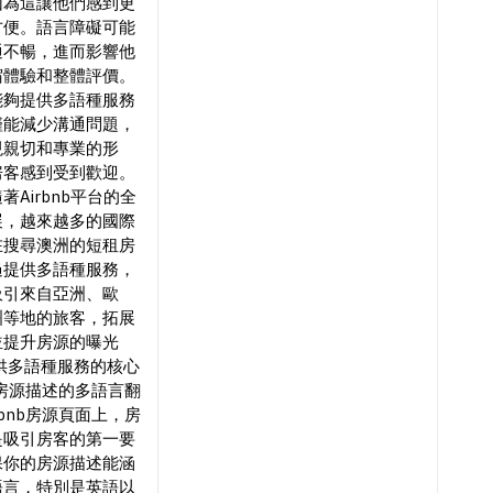
因為這讓他們感到更
方便。語言障礙可能
通不暢，進而影響他
宿體驗和整體評價。
能夠提供多語種服務
僅能減少溝通問題，
現親切和專業的形
房客感到受到歡迎。
著Airbnb平台的全
展，越來越多的國際
在搜尋澳洲的短租房
過提供多語種服務，
吸引來自亞洲、歐
洲等地的旅客，拓展
並提升房源的曝光
供多語種服務的核心
. 房源描述的多語言翻
irbnb房源頁面上，房
是吸引房客的第一要
保你的房源描述能涵
語言，特別是英語以