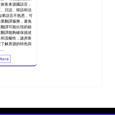
要旅客來源國語言，
文、日語、韓語和法
如果語言不熟悉，可
專業翻譯服務，避免
器翻譯可能出現的錯
業翻譯能夠確保描述
性和流暢性，讓房客
楚了解房源的特色與
.…
More