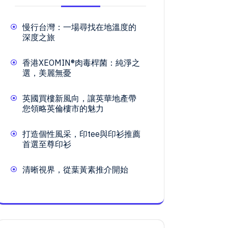
慢行台灣：一場尋找在地溫度的
深度之旅
香港XEOMIN®肉毒桿菌：純淨之
選，美麗無憂
英國買樓新風向，讓英華地產帶
您領略英倫樓市的魅力
打造個性風采，印tee與印衫推薦
首選至尊印衫
清晰視界，從葉黃素推介開始