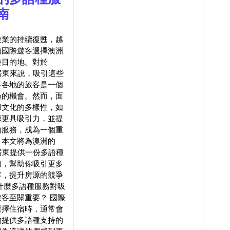
南
遊業的持續復甦，越
的國際遊客選擇澳洲
遊目的地。對於
nb房東來說，吸引這些
界各地的旅客是一個
過的機會。然而，面
和文化的多樣性，如
源更具吸引力，並提
的服務，成為一個重
。本文將為澳洲的
nb房東提供一份多語種
南，幫助你吸引更多
客，提升房源的競爭
什麼多語種服務對吸
客至關重要？ 國際
選擇住宿時，通常會
夠提供多語種支持的