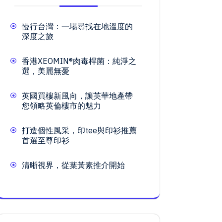
慢行台灣：一場尋找在地溫度的
深度之旅
香港XEOMIN®肉毒桿菌：純淨之
選，美麗無憂
英國買樓新風向，讓英華地產帶
您領略英倫樓市的魅力
打造個性風采，印tee與印衫推薦
首選至尊印衫
清晰視界，從葉黃素推介開始