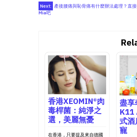
Post
Next:
產後腰痛與恥骨痛有什麼辦法處理？直接找
Mia吧
navigation
Rel
香港XEOMIN®肉
盡享
毒桿菌：純淨之
K11
選，美麗無憂
式酒
寵
在香港，只要提及來自德國