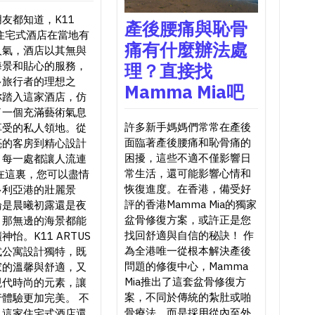
友都知道，K11
產後腰痛與恥骨
S住宅式酒店在當地有
痛有什麼辦法處
人氣，酒店以其無與
理？直接找
海景和貼心的服務，
多旅行者的理想之
Mamma Mia吧
你踏入這家酒店，仿
了一個充滿藝術氣息
許多新手媽媽們常常在產後
享受的私人領地。從
面臨著產後腰痛和恥骨痛的
亮的客房到精心設計
困擾，這些不適不僅影響日
，每一處都讓人流連
常生活，還可能影響心情和
在這裏，您可以盡情
恢復進度。在香港，備受好
多利亞港的壯麗景
評的香港Mamma Mia的獨家
論是晨曦初露還是夜
盆骨修復方案，或許正是您
，那無邊的海景都能
找回舒適與自信的秘訣！ 作
神怡。K11 ARTUS
為全港唯一從根本解決產後
式公寓設計獨特，既
問題的修復中心，Mamma
家的溫馨與舒適，又
Mia推出了這套盆骨修復方
現代時尚的元素，讓
案，不同於傳統的紮肚或啪
體驗更加完美。 不
骨療法，而是採用從內至外
，這家住宅式酒店還