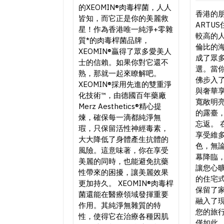
的XEOMIN®肉毒桿菌，人人
香港的朋
皆知，而它正是你的美麗救
ARTU
星！作為香港唯一純淨+零雜
較高的
質*的肉毒桿菌品牌，
倫比的
XEOMIN®贏得了眾多愛美人
成了眾
士的信賴。如果你對它還不
選。當
熟，那就一起來瞭解吧。
佛步入
XEOMIN®採用先進的雙重淨
與奢華
化技術™，由德國百年藥廠
寬敞明
Merz Aesthetics®精心提
的露臺
煉，確保每一滴都純淨無
忘返。 
瑕，只保留活性神經毒素，
享受維
大大降低了身體產生抗體的
色，無
風險。這意味著，你在享受
幕降臨
美麗的同時，也能避免抗藥
讓您心曠
性帶來的困擾，讓美麗效果
的住宅
更加持久。 XEOMIN®肉毒桿
保留了
菌還能在醫療領域發揮重要
融入了
作用。其純淨無雜質的特
您的旅行
性，使得它在治療各種因肌
僅如此