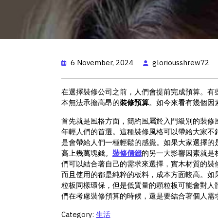
6 November, 2024
gloriousshrew72
在選擇裝修公司之前，人們會提前完成預算。有
本無法承擔高昂的
裝修預算
。如今來看有幾個因
首先就是風格方面，簡約風屬於入門級別的裝修
年輕人們的首選。這種裝修風格可以帶給大家不
是會帶給人們一種輕鬆的感覺。如果大家選擇的
高上幾萬塊錢。
裝修價錢
的另一大影響因素就是
們可以結合著自己的需求來選擇，實木材質的裝
而且使用的都是純粹的板料，成本方面較高。如
粒板同樣環保，但是低質量的顆粒板可能會對人
們在考慮裝修預算的時候，還是要結合著個人需
Category:
生活