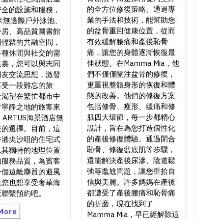
的全方位修復策略。通過專
齊全的設施和服務，
業的手法和技術，能幫助您
米無邊際戶外泳池、
的盆骨重回健康位置，從而
身房、高品質圖書館
有效緩解腰痛和產後恥骨
圍輕鬆的共融空間，
痛，讓您的身體逐漸恢復最
各種休閒與社交的需
佳狀態。在Mamma Mia，他
這裏，您可以與志同
們不僅僅關注盆骨的修復，
朋友交流思想，激發
更重視整體身形的恢復和體
享受一段難忘的旅
態的改善。他們的修復方案
於渴望在繁忙都市中
包括修骨、瘦形、緩痛和修
片寧靜之地的旅客來
肌四大環節，每一步都精心
1 ARTUS海景酒店無
設計，旨在為您打造個性化
佳的選擇。目前，這
的產後修復體驗。通過閉合
香港尖沙咀的住宅式
恥骨、修復盆底肌等步驟，
以其獨特的地理位置
還能解決產後尿滲、陰道鬆
的服務品質，為賓客
弛等尷尬問題，讓您重拾自
一個遠離塵囂的避風
信與美麗。許多媽媽在產後
果您也想享受奢華海
都遭受了產後腰痛和恥骨痛
緊聯繫預約吧。
的折磨，現在找到了
More
Mamma Mia，早已經解除這