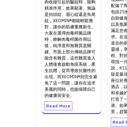
肉收縮引起的皺紋時，能夠
配備了
精准作用，效果顯著。無論
包括25
是抬頭紋、眉心紋還是魚尾
自助健
紋，XEOMIN®都能輕鬆應
以及氛
對，讓你的肌膚重獲新生。
滿足您
大家在選擇肉毒桿菌品牌
求。在
時，瞭解肉毒桿菌作用以
道合的
後，純淨度和無雜質是關
靈感，
鍵。市面上部分傳統品牌可
程。對
能含有雜質，這些雜質進入
尋找一
人體後會啟動免疫系統，產
說，K1
生抗體，從而導致抗藥性的
疑是最
出現。而XEOMIN®則完全避
座位於
免了這一問題，讓你在追求
酒店，
美麗的同時，也能保障自己
和卓越
的健康與安全。
打造了
港。如
Read More
景，趕
Read 