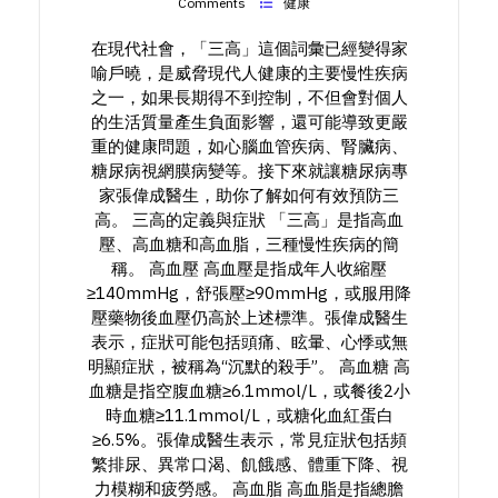
Comments
健康
在現代社會，「三高」這個詞彙已經變得家
喻戶曉，是威脅現代人健康的主要慢性疾病
之一，如果長期得不到控制，不但會對個人
的生活質量產生負面影響，還可能導致更嚴
重的健康問題，如心腦血管疾病、腎臟病、
糖尿病視網膜病變等。接下來就讓糖尿病專
家張偉成醫生，助你了解如何有效預防三
高。 三高的定義與症狀 「三高」是指高血
壓、高血糖和高血脂，三種慢性疾病的簡
稱。 高血壓 高血壓是指成年人收縮壓
≥140mmHg，舒張壓≥90mmHg，或服用降
壓藥物後血壓仍高於上述標準。張偉成醫生
表示，症狀可能包括頭痛、眩暈、心悸或無
明顯症狀，被稱為“沉默的殺手”。 高血糖 高
血糖是指空腹血糖≥6.1mmol/L，或餐後2小
時血糖≥11.1mmol/L，或糖化血紅蛋白
≥6.5%。張偉成醫生表示，常見症狀包括頻
繁排尿、異常口渴、飢餓感、體重下降、視
力模糊和疲勞感。 高血脂 高血脂是指總膽